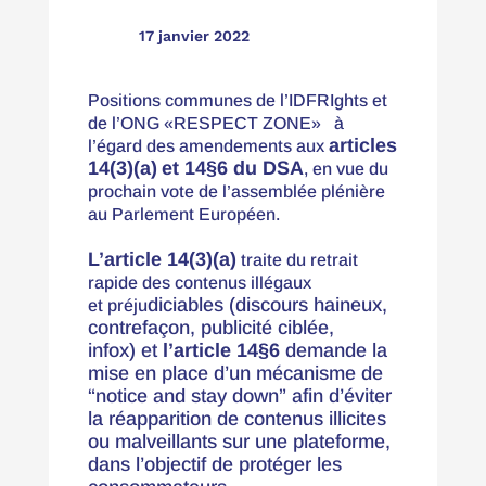

17 janvier 2022
Positions communes de l’IDFRIghts et
de l’ONG «
RESPECT ZONE
» à
articles
l’égard des amendements aux
14(3)(a)
et 14§6 du DSA
, en vue du
prochain vote de l’assemblée plénière
au Parlement Européen.
L’article 14(3)(a)
traite du retrait
rapide des contenus illégaux
diciables
(discours haineux,
et préju
contrefaçon,
publicité ciblée
,
infox)
et
l’article 14§6
demande la
mise en place d’un mécanisme de
“notice and stay down” afin d’éviter
la réapparition de contenus illicites
ou malveillants sur une plateforme,
dans l’objectif de protéger les