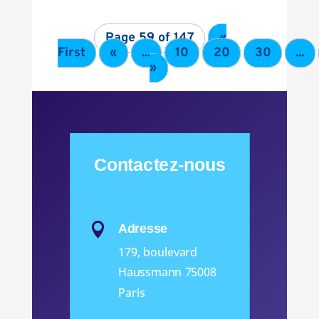
Page 59 of 147
«
First
«
...
10
20
30
...
»
Contactez-nous

Adresse
179, boulevard
Haussmann 75008
Paris