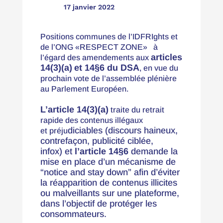

17 janvier 2022
Positions communes de l’IDFRIghts et
de l’ONG «
RESPECT ZONE
» à
articles
l’égard des amendements aux
14(3)(a)
et 14§6 du DSA
, en vue du
prochain vote de l’assemblée plénière
au Parlement Européen.
L’article 14(3)(a)
traite du retrait
rapide des contenus illégaux
diciables
(discours haineux,
et préju
contrefaçon,
publicité ciblée
,
infox)
et
l’article 14§6
demande la
mise en place d’un mécanisme de
“notice and stay down” afin d’éviter
la réapparition de contenus illicites
ou malveillants sur une plateforme,
dans l’objectif de protéger les
consommateurs.