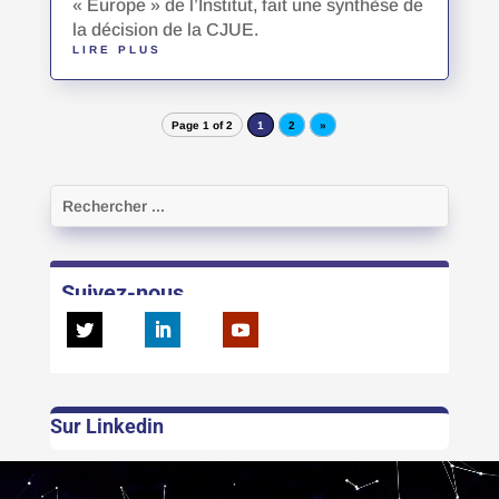
« Europe » de l’Institut, fait une synthèse de
la décision de la CJUE.
LIRE PLUS
Page 1 of 2
1
2
»
Suivez-nous
Sur Linkedin
Lecteur
vidéo