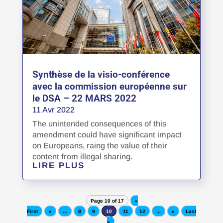
Synthèse de la visio-conférence
avec la commission européenne sur
le DSA – 22 MARS 2022
11 Avr 2022
The unintended consequences of this
amendment could have significant impact
on Europeans, raing the value of their
content from illegal sharing.
LIRE PLUS
Page 10 of 17
«
First
«
...
8
9
10
11
12
...
»
Last
»