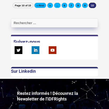
Page 10 of 10
« First
«
...
6
7
8
9
10
Suivez-nous
Sur Linkedin
Lecteur
vidéo
Restez informés ! Découvrez la
Newsletter de l'iDFRights