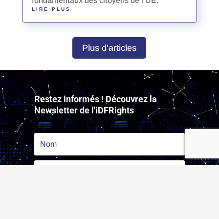
fondamentaux des citoyens de l’UE.
LIRE PLUS
Plus d'articles
Lecteur
vidéo
Restez informés ! Découvrez la
Newsletter de l'iDFRights