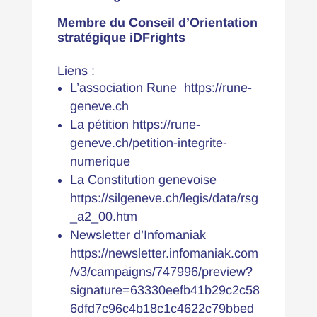
Membre du Conseil d’Orientation
stratégique iDFrights
Liens :
L’association Rune
https://rune-
geneve.ch
La pétition
https://rune-
geneve.ch/petition-integrite-
numerique
La Constitution genevoise
https://silgeneve.ch/legis/data/rsg
_a2_00.htm
Newsletter d’Infomaniak
https://newsletter.infomaniak.com
/v3/campaigns/747996/preview?
signature=63330eefb41b29c2c58
6dfd7c96c4b18c1c4622c79bbed