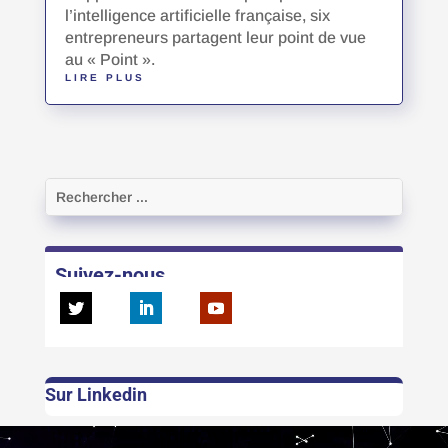
l’intelligence artificielle française, six
entrepreneurs partagent leur point de vue
au « Point ».
LIRE PLUS
Suivez-nous
Sur Linkedin
Lecteur