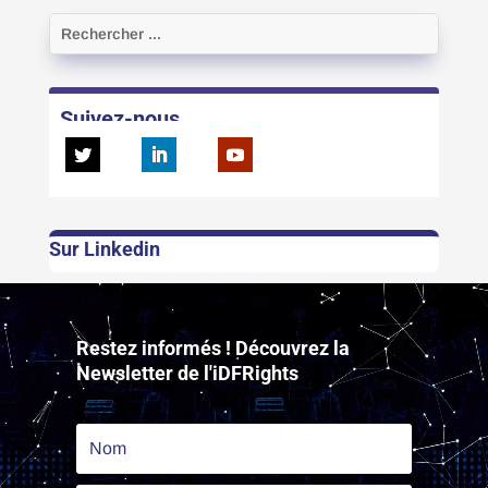
Suivez-nous
Sur Linkedin
Lecteur
vidéo
Restez informés ! Découvrez la
Newsletter de l'iDFRights