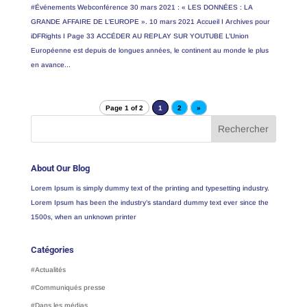
#Événements Webconférence 30 mars 2021 : « LES DONNÉES : LA
GRANDE AFFAIRE DE L’EUROPE ». 10 mars 2021 Accueil I Archives pour
iDFRights I Page 33 ACCÉDER AU REPLAY SUR YOUTUBE L’Union
Européenne est depuis de longues années, le continent au monde le plus
en avance...
Page 1 of 2
1
2
»
About Our Blog
Lorem Ipsum is simply dummy text of the printing and typesetting industry.
Lorem Ipsum has been the industry’s standard dummy text ever since the
1500s, when an unknown printer
Catégories
#Actualités
#Communiqués presse
#Dans les médias