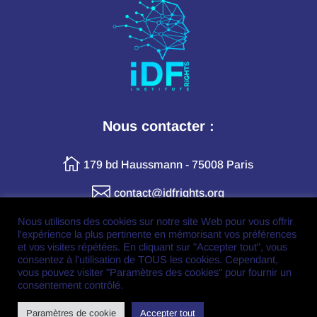
Nous contacter :

179 bd Haussmann - 75008 Paris

contact@idfrights.org
Nous utilisons des cookies sur notre site Web pour vous offrir
l'expérience la plus pertinente en mémorisant vos préférences
Retrouvez-nous en ligne :
et vos visites répétées. En cliquant sur "Accepter tout", vous
consentez à l'utilisation de TOUS les cookies. Cependant,
vous pouvez visiter "Paramètres des cookies" pour fournir un
consentement contrôlé.
Paramètres de cookie
Accepter tout