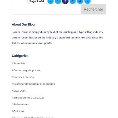
Page 2 of 4
«
1
2
3
4
»
About Our Blog
Lorem Ipsum is simply dummy text of the printing and typesetting industry.
Lorem Ipsum has been the industry’s standard dummy text ever since the
1500s, when an unknown printer
Catégories
#Actualités
#Communiqués presse
#Dans les médias
#Droits fondamentaux numériques
#DSA-DMA
#Européennes 2024/2029
#Événements
#Opinions