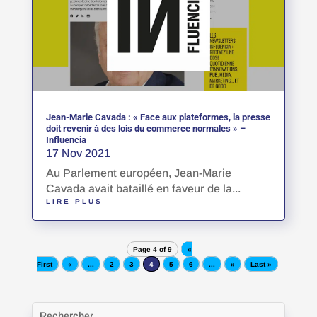
Jean-Marie Cavada : « Face aux plateformes, la presse
doit revenir à des lois du commerce normales » –
Influencia
17 Nov 2021
Au Parlement européen, Jean-Marie
Cavada avait bataillé en faveur de la...
LIRE PLUS
Page 4 of 9
«
First
«
...
2
3
4
5
6
...
»
Last »