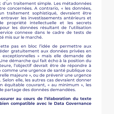
bjet d’un traitement simple. Les métadonnées
re concernées. A contrario, « les données,
’un traitement sophistiqué, devraient être
 entraver les investissements antérieurs et
e propriété intellectuelle et les secrets
ur les données résultant de l’utilisation
service connexe dans le cadre de tests de
té mis sur le marché.
rejette pas en bloc l’idée de permettre aux
céder gratuitement aux données privées en
s exceptionnelles » mais elle demande de
. Une démarche qui fait écho à la position du
teure, l’objectif devrait être de répondre à
 « comme une urgence de santé publique ou
relle majeure », ou de prévenir une urgence
 Selon elle, les autres cas devraient donner
n équitable couvrant, « au minimum », les
 de partage des données demandées.
’assurer au cours de l’élaboration du texte
 bien compatible avec le Data Governance