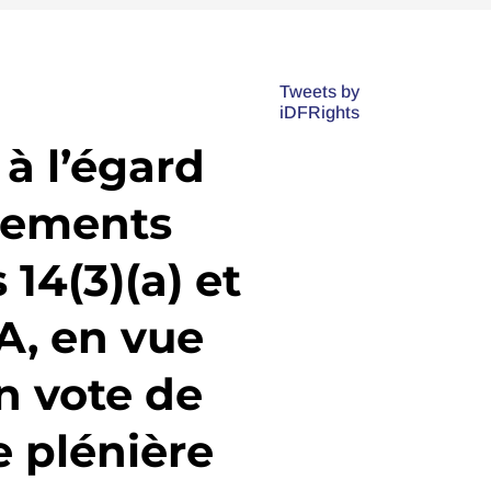
e
Tweets by
iDFRights
 à l’égard
dements
 14(3)(a) et
A, en vue
n vote de
e plénière