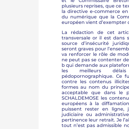
et le Commissaire Breto
plusieurs reprises, que ce te
la directive e-commerce en
du numérique que la Com
européen vient d’exempter d
La rédaction de cet artic
transversale or il est dans
source d’insécurité jurid
seront graves pour l’ensembl
va renforcer le rôle de mo
ne peut pas se contenter de 
b qui demande aux plateform
les meilleurs dél
pédopornographique. Ce fu
contre les contenus illicite
formes au nom du principe 
acceptable que dans le 
SCHALDEMOSE les contenus
européens à la diffamatio
puissent rester en ligne,
judiciaire ou administrati
pertinence leur retrait. Je l’a
tout n’est pas admissible n