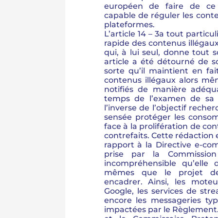
européen de faire de ce
capable de réguler les conte
plateformes.
L’article 14 – 3a tout particu
rapide des contenus illégaux,
qui, à lui seul, donne tout
article a été détourné de 
sorte qu’il maintient en fait
contenus illégaux alors mêm
notifiés de manière adéqu
temps de l’examen de sa l
l’inverse de l’objectif recher
sensée protéger les consom
face à la prolifération de con
contrefaits. Cette rédactio
rapport à la Directive e-c
prise par la Commissio
incompréhensible qu’elle 
mêmes que le projet de 
encadrer. Ainsi, les mote
Google, les services de s
encore les messageries t
impactées par le Règlemen