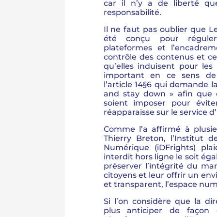
car il n’y a de liberté qu
responsabilité.
Il ne faut pas oublier que L
été conçu pour régule
plateformes et l’encadre
contrôle des contenus et cec
qu’elles induisent pour les 
important en ce sens de
l’article 14§6 qui demande l
and stay down » afin que 
soient imposer pour évite
réapparaisse sur le service 
Comme l’a affirmé à plusie
Thierry Breton, l’Institut
Numérique (iDFrights) pl
interdit hors ligne le soit ég
préserver l’intégrité du m
citoyens et leur offrir un e
et transparent, l’espace num
Si l’on considère que la d
plus anticiper de façon 