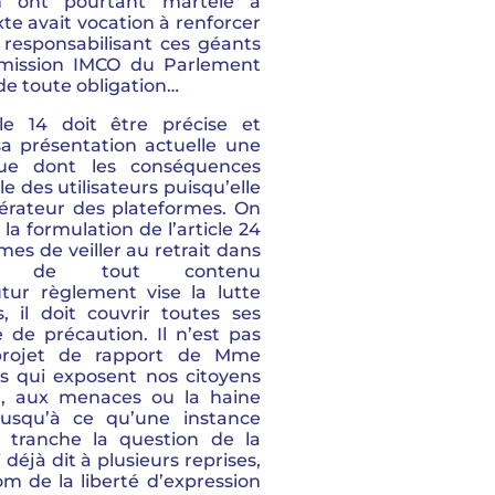
n ont pourtant martelé à
xte avait vocation à renforcer
 responsabilisant ces géants
mission IMCO du Parlement
e toute obligation…
le 14 doit être précise et
 sa présentation actuelle une
ique dont les conséquences
e des utilisateurs puisqu’elle
dérateur des plateformes. On
la formulation de l’article 24
es de veiller au retrait dans
ais de tout contenu
tur règlement vise la lutte
s, il doit couvrir toutes ses
de précaution. Il n’est pas
projet de rapport de Mme
 qui exposent nos citoyens
n, aux menaces ou la haine
 jusqu’à ce qu’une instance
ve tranche la question de la
i déjà dit à plusieurs reprises,
om de la liberté d’expression