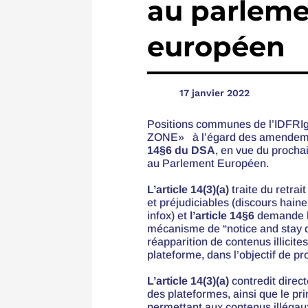
au parlem
européen

17 janvier 2022
Positions communes de l’IDFRIg
ZONE
» à l’égard des amende
14§6 du DSA
, en vue du procha
au Parlement Européen.
L’article 14(3)(a)
traite du retrai
et préju
diciables
(discours haine
infox)
et
l’article 14§6
demande l
mécanisme de “notice and stay do
réapparition de contenus illicite
plateforme, dans l’objectif de 
L’article 14(3)(a)
contredit direct
des plateformes, ainsi que le p
permettant aux contenus illégaux