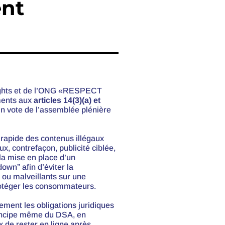
ent
hts et de l’ONG «
RESPECT
ments aux
articles 14(3)(a)
et
in vote de l’assemblée plénière
t rapide des contenus illégaux
ux, contrefaçon,
publicité ciblée
,
a mise en place d’un
wn” afin d’éviter la
s ou malveillants sur une
protéger les consommateurs.
ement les obligations juridiques
rincipe même du DSA, en
 de rester en ligne après