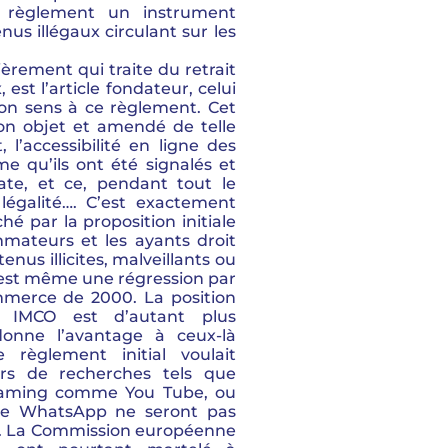
 règlement un instrument
nus illégaux circulant sur les
lièrement qui traite du retrait
 est l’article fondateur, celui
 son sens à ce règlement. Cet
son objet et amendé de telle
, l’accessibilité en ligne des
e qu’ils ont été signalés et
ate, et ce, pendant tout le
égalité…. C’est exactement
ché par la proposition initiale
mateurs et les ayants droit
tenus illicites, malveillants ou
n est même une régression par
ommerce de 2000. La position
n IMCO est d’autant plus
donne l’avantage à ceux-là
règlement initial voulait
urs de recherches tels que
treaming comme You Tube, ou
ype WhatsApp ne seront pas
t. La Commission européenne