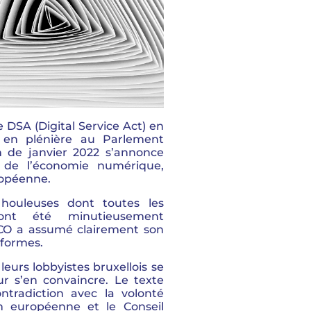
e DSA (Digital Service Act) en
 en plénière au Parlement
n de janvier 2022 s’annonce
 de l’économie numérique,
ropéenne.
 houleuses dont toutes les
 ont été minutieusement
MCO a assumé clairement son
eformes.
leurs lobbyistes bruxellois se
our s’en convaincre. Le texte
ontradiction avec la volonté
n européenne et le Conseil