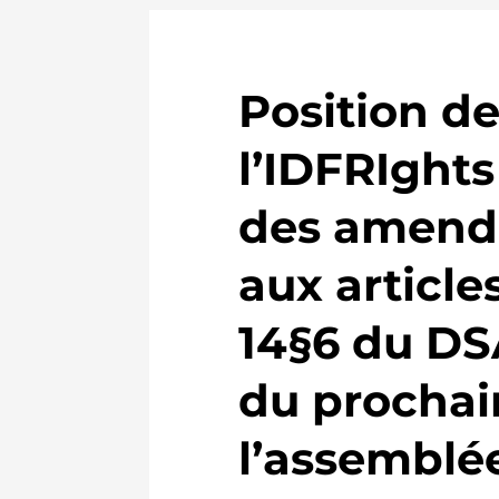
Position d
l’IDFRIghts
des amen
aux articles
14§6 du DS
du prochai
l’assemblé