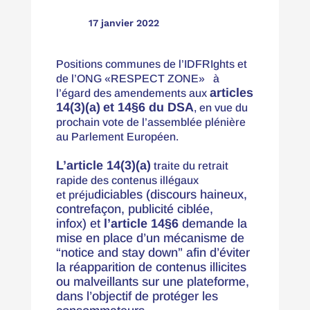

17 janvier 2022
Positions communes de l’IDFRIghts et
de l’ONG «
RESPECT ZONE
» à
articles
l’égard des amendements aux
14(3)(a)
et 14§6 du DSA
, en vue du
prochain vote de l’assemblée plénière
au Parlement Européen.
L’article 14(3)(a)
traite du retrait
rapide des contenus illégaux
diciables
(discours haineux,
et préju
contrefaçon,
publicité ciblée
,
infox)
et
l’article 14§6
demande la
mise en place d’un mécanisme de
“notice and stay down” afin d’éviter
la réapparition de contenus illicites
ou malveillants sur une plateforme,
dans l’objectif de protéger les