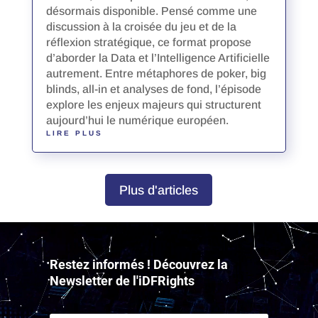
désormais disponible. Pensé comme une
discussion à la croisée du jeu et de la
réflexion stratégique, ce format propose
d’aborder la Data et l’Intelligence Artificielle
autrement. Entre métaphores de poker, big
blinds, all-in et analyses de fond, l’épisode
explore les enjeux majeurs qui structurent
aujourd’hui le numérique européen.
LIRE PLUS
Plus d'articles
Lecteur
vidéo
Restez informés ! Découvrez la
Newsletter de l'iDFRights