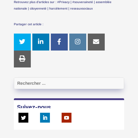
Retrouvez plus d'articles sur :
#Privacy
|
#souveraineté
|
assemblée
nationale
|
citoyenneté
|
harcèlement
|
reseauxsociaux
Partager cet article :
Suivez-nous