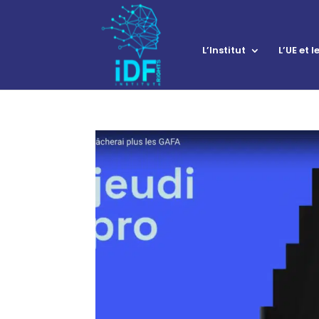
L’Institut
L’UE et 