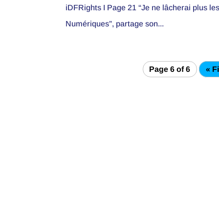
iDFRights I Page 21 “Je ne lâcherai plus l
Numériques”, partage son...
Page 6 of 6
« Fi