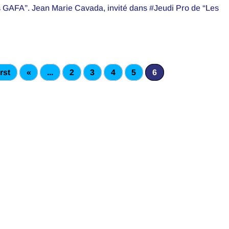
es GAFA”. Jean Marie Cavada, invité dans #Jeudi Pro de “Les
rst
«
...
2
3
4
5
6