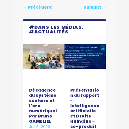
←
Précédent
Suivant
→
#DANS LES MÉDIAS,
#ACTUALITÉS
Dernier
Décadence
Présentatio
du système
n du rapport
scolaire et
«
l’ère
Intelligence
numérique I
artificielle
Par Bruno
et Droits
GAMELIEL
Humains »
co-produit
Juil 6, 2026