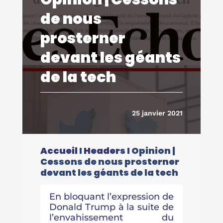
de nous
prosterner
devant les géants
de la tech
25 janvier 2021
Accueil
I
Headers
I
Opinion |
Cessons de nous prosterner
devant les géants de la tech
En bloquant l’expression de
Donald Trump à la suite de
l’envahissement du