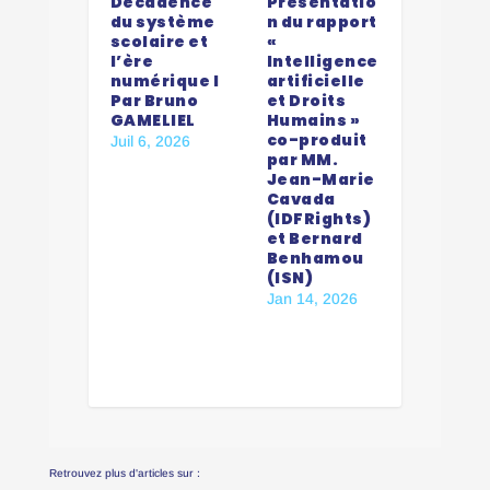
Décadence
Présentatio
du système
n du rapport
scolaire et
«
l’ère
Intelligence
numérique I
artificielle
Par Bruno
et Droits
GAMELIEL
Humains »
co-produit
Juil 6, 2026
par MM.
Jean-Marie
Cavada
(IDFRights)
et Bernard
Benhamou
(ISN)
Jan 14, 2026
Retrouvez plus d'articles sur :