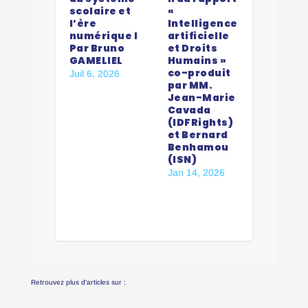
scolaire et
«
l’ère
Intelligence
numérique I
artificielle
Par Bruno
et Droits
GAMELIEL
Humains »
co-produit
Juil 6, 2026
par MM.
Jean-Marie
Cavada
(IDFRights)
et Bernard
Benhamou
(ISN)
Jan 14, 2026
Retrouvez plus d'articles sur :