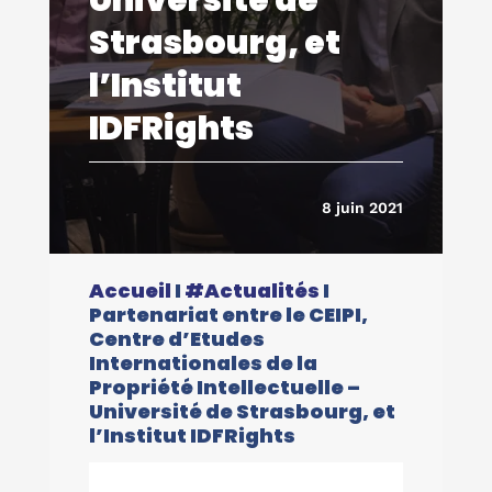
Strasbourg, et
l’Institut
IDFRights
8 juin 2021
Accueil
I
#Actualités
I
Partenariat entre le CEIPI,
Centre d’Etudes
Internationales de la
Propriété Intellectuelle –
Université de Strasbourg, et
l’Institut IDFRights