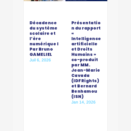
Décadence
Présentatio
du système
n du rapport
scolaire et
«
l’ère
Intelligence
numérique I
artificielle
Par Bruno
et Droits
GAMELIEL
Humains »
co-produit
Juil 6, 2026
par MM.
Jean-Marie
Cavada
(IDFRights)
et Bernard
Benhamou
(ISN)
Jan 14, 2026