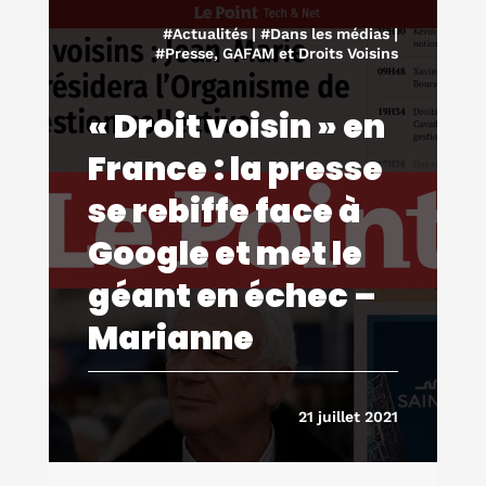
#Actualités
|
#Dans les médias
|
#Presse, GAFAM et Droits Voisins
« Droit voisin » en
France : la presse
se rebiffe face à
Google et met le
géant en échec –
Marianne
21 juillet 2021