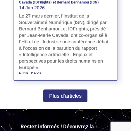
Cavada (IDFRights) et Bernard Benhamou (ISN)
14 Jan 2026
Le 27 mars dernier, l’Institut de la
Souveraineté Numérique (ISN), dirigé par
Bernard Benhamou, et IDFrights, présidé
par Jean-Marie Cavada, ont co-organisé à
l’Hôtel de l’Industrie une conférence-débat
à l’occasion de la parution du rapport
« Intelligence artificielle : Enjeux et
perspectives pour les droits humains en
Europe ».
LIRE PLUS
Plus d'articles
Lecteur
vidéo
Restez informés ! Découvrez la