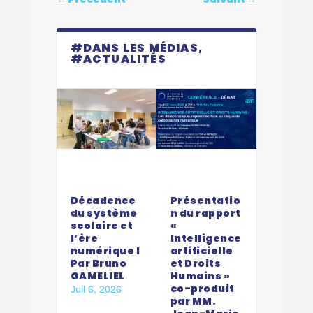
#DANS LES MÉDIAS,
#ACTUALITÉS
Dernier
Décadence
Présentatio
du système
n du rapport
scolaire et
«
l’ère
Intelligence
numérique I
artificielle
Par Bruno
et Droits
GAMELIEL
Humains »
co-produit
Juil 6, 2026
par MM.